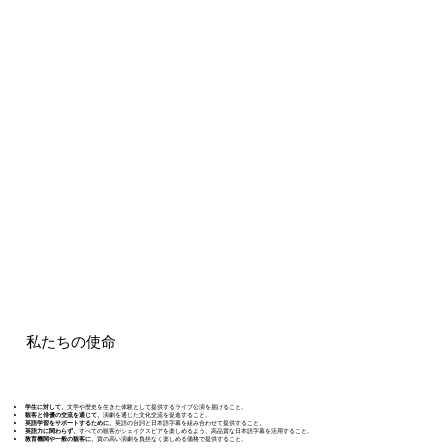
私たちの使命
学生に対して、
文学や歴史を生きた体験として提供するライブ公演を届けること。
観客と俳優の交流を通じて、
演劇を通じた文化交流を促進すること。
英語学習をサポートするために、
英語の台詞と日本語字幕を組み合わせて提供すること。
英語力に関わらず、
すべての観客がシェイクスピアを楽しめるよう、高品質な日本語字幕を活用すること。
教育機関や一般の観客に、
質の高い演劇を負担なく楽しめる価格で提供すること。