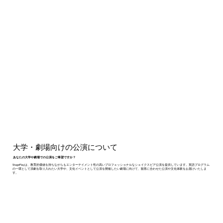
大学・劇場向けの公演について
あなたの大学や劇場での公演をご希望ですか？
StagePlayは、教育的価値を持ちながらもエンターテイメント性の高いプロフェッショナルなシェイクスピア公演を提供しています。英語プログラム
の一環として演劇を取り入れたい大学や、文化イベントとして公演を開催したい劇場に向けて、観客に合わせた公演や文化体験をお届けいたしま
す。