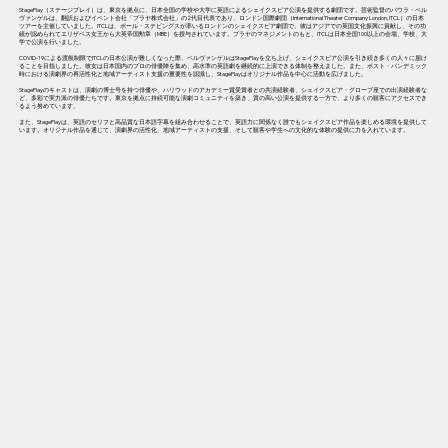
StagePlay（ステージプレイ）は、東京を拠点に、日本全国の学校や大学に英語によるシェイクスピア公演を提供する劇団です。芸術監督のパウラ・ベル
ヴァンゲルは、翻訳およびイベント会社「プラヤ株式会社」の2代目代表であり、ロンドン国際劇団（International Theater Company London, ITCL）の日本
ツアーを主催していました。ITCLは、ポール・ステビングスが率いるロンドンのシェイクスピア劇団で、彼はアジアでの英国文化振興に貢献し、その功
績が認められてエリザベス女王から大英帝国勲章（MBE）を授与されています。プラヤのマネジメントのもと、ITCLは日本全国100以上の会場、学校、大
学で公演を行いました。
COVID-19による渡航制限でITCLの日本公演が難しくなった際、ベルヴァンゲルはStagePlayを立ち上げ、シェイクスピア公演を引き続き多くの人々に届け
ることを目指しました。彼女は日本国内のプロの俳優陣を集め、高水準の英語劇を継続的に上演できる体制を整えました。また、ポスト・パンデミック
時における演劇界の再活性化と地域アーティスト支援の重要性を認識し、StagePlayはオリジナル作品を中心に活動を広げました。
StagePlayのキャストは、演劇の博士号を持つ俳優や、ハリウッドのアカデミー賞受賞者との共演経験者、シェイクスピア・グローブ座での出演経験者な
ど、多彩で実力派の俳優たちです。東京を拠点に持続可能な演劇コミュニティを築き、質の高い公演を提供する一方で、より多くの観客にアクセスでき
るよう努めています。
また、StagePlayは、英語のセリフと高品質な日本語字幕を組み合わせることで、英語力に関係なく誰でもシェイクスピア作品を楽しめる環境を提供して
います。オリジナル作品を通じて、演劇界の活性化、地域アーティストの支援、そして観客や学生への文化的な体験の提供に力を入れています。